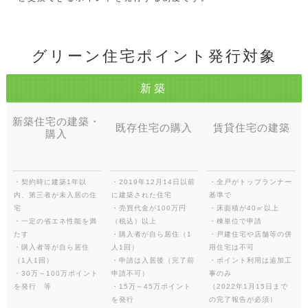
グリーン住宅ポイント発行対象
新築
新築住宅の建築・
既存住宅の購入
賃貸住宅の建築
購入
・契約時に建築1年以
・2019年12月14日以前
・全戸がトップランナー
内、第三者が未入居の住
に建築された住宅
基準で
宅
・売買代金が100万円
・床面積が40㎡以上
・一定の省エネ性能を満
（税込）以上
・棟単位で申請
たす
・購入者が自ら居住（1
・戸建住宅や店舗等の併
・購入者等が自ら居住
人1回）
用住宅は不可
（1人1回）
・申請は入居後（完了前
・ポイント利用は追加工
・30万～100万ポイント
申請不可）
事のみ
を発行 等
・15万～45万ポイント
（2022年1月15日まで
を発行
の完了報告が必須）