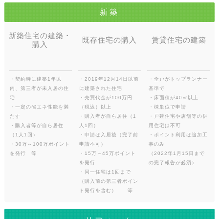
新築
新築住宅の建築・
既存住宅の購入
賃貸住宅の建築
購入
・契約時に建築1年以
・2019年12月14日以前
・全戸がトップランナー
内、第三者が未入居の住
に建築された住宅
基準で
宅
・売買代金が100万円
・床面積が40㎡以上
・一定の省エネ性能を満
（税込）以上
・棟単位で申請
たす
・購入者が自ら居住（1
・戸建住宅や店舗等の併
・購入者等が自ら居住
人1回）
用住宅は不可
（1人1回）
・申請は入居後（完了前
・ポイント利用は追加工
・30万～100万ポイント
申請不可）
事のみ
を発行 等
・15万～45万ポイント
（2022年1月15日まで
を発行
の完了報告が必須）
・同一住宅は1回まで
（購入前の第三者ポイン
ト発行を含む） 等