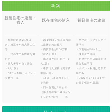
新築
新築住宅の建築・
既存住宅の購入
賃貸住宅の建築
購入
・契約時に建築1年以
・2019年12月14日以前
・全戸がトップランナー
内、第三者が未入居の住
に建築された住宅
基準で
宅
・売買代金が100万円
・床面積が40㎡以上
・一定の省エネ性能を満
（税込）以上
・棟単位で申請
たす
・購入者が自ら居住（1
・戸建住宅や店舗等の併
・購入者等が自ら居住
人1回）
用住宅は不可
（1人1回）
・申請は入居後（完了前
・ポイント利用は追加工
・30万～100万ポイント
申請不可）
事のみ
を発行 等
・15万～45万ポイント
（2022年1月15日まで
を発行
の完了報告が必須）
・同一住宅は1回まで
（購入前の第三者ポイン
ト発行を含む） 等