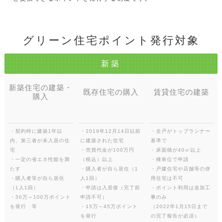
グリーン住宅ポイント発行対象
新築
新築住宅の建築・
既存住宅の購入
賃貸住宅の建築
購入
・契約時に建築1年以
・2019年12月14日以前
・全戸がトップランナー
内、第三者が未入居の住
に建築された住宅
基準で
宅
・売買代金が100万円
・床面積が40㎡以上
・一定の省エネ性能を満
（税込）以上
・棟単位で申請
たす
・購入者が自ら居住（1
・戸建住宅や店舗等の併
・購入者等が自ら居住
人1回）
用住宅は不可
（1人1回）
・申請は入居後（完了前
・ポイント利用は追加工
・30万～100万ポイント
申請不可）
事のみ
を発行 等
・15万～45万ポイント
（2022年1月15日まで
を発行
の完了報告が必須）