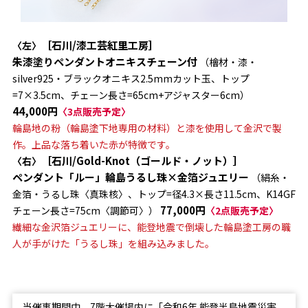
［石川/漆工芸紅里工房］
〈左〉
朱漆塗りペンダントオニキスチェーン付
（檜材・漆・
silver925・ブラックオニキス2.5mmカット玉、トップ
=7×3.5cm、チェーン長さ=65cm+アジャスター6cm）
44,000円
〈3点販売予定〉
輪島地の粉（輪島塗下地専用の材料）と漆を使用して金沢で製
作。上品な落ち着いた赤が特徴です。
［石川/Gold-Knot（ゴールド・ノット）］
〈右〉
ペンダント「ルー」輪島うるし珠×金箔ジュエリー
（絹糸・
金箔・うるし珠〈真珠核〉、トップ=径4.3×長さ11.5cm、K14GF
77,000円
チェーン長さ=75cm〈調節可〉）
〈2点販売予定〉
繊細な金沢箔ジュエリーに、能登地震で倒壊した輪島塗工房の職
人が手がけた「うるし珠」を組み込みました。
当催事期間中、7階大催場内に「令和6年 能登半島地震災害