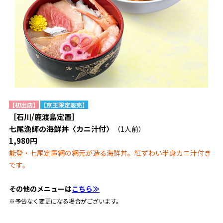
【初出店】
【京王限定販売】
［石川/鹿渡島定置］
七尾漁師の海鮮丼〈カニ汁付〉
（1人前）
1,980円
能登・七尾定置網の網元が造る海鮮丼。紅ずわい半身カニ汁付き
です。
その他のメニューは
こちら≫
※予告なく変更になる場合がございます。