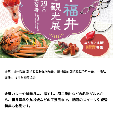
協賛：協同組合 加賀能登特産銘品会、
協同組合 加賀能登のれん会、
一般社
団法人 福井県物産協会
金沢カレーや越前ガニ、鯖すし、羽二重餅などの名物グルメか
ら、福井洋傘や九谷焼などの工芸品まで。 話題のスイーツや能登
特集も必見です。