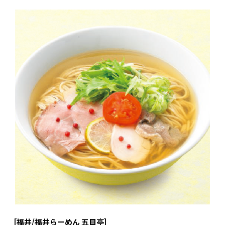
［福井/福井らーめん 五目亭］