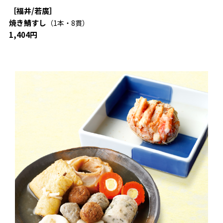
［福井/若廣］
焼き鯖すし
（1本・8貫）
1,404円