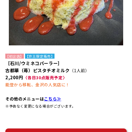
【初出店】
【京王限定販売】
［石川/ウミネコパーラー］
古都華（苺）ピスタチオミルク
（1人前）
2,200円
〈各日30点販売予定〉
能登から移転、金沢の人気店に！
その他のメニューは
こちら≫
※予告なく変更になる場合がございます。