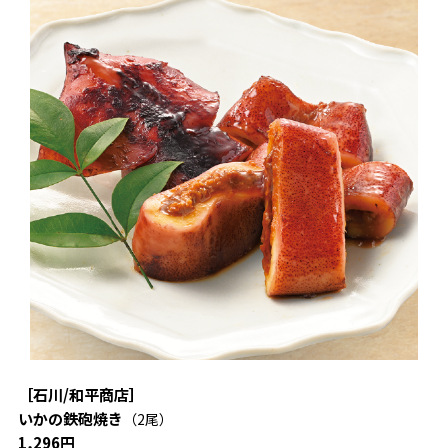
［石川/和平商店］
いかの鉄砲焼き
（2尾）
1,296円