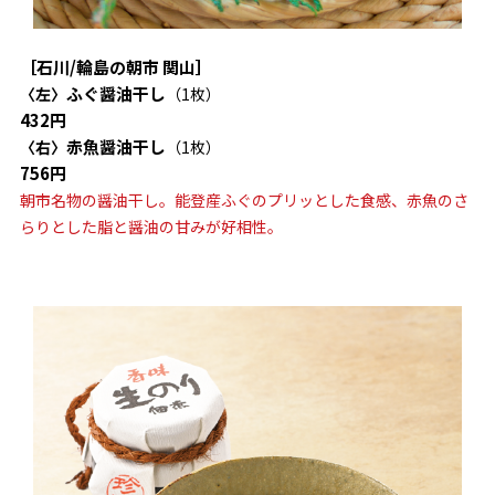
［石川/輪島の朝市 関山］
ふぐ醤油干し
〈左〉
（1枚）
432円
赤魚醤油干し
〈右〉
（1枚）
756円
朝市名物の醤油干し。能登産ふぐのプリッとした食感、赤魚のさ
らりとした脂と醤油の甘みが好相性。