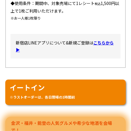
◆使用条件：期間中、対象売場にて1レシート
1,500円以
税込
上で1枚ご利用いただけます。
※お一人様1枚限り
新宿店LINEアプリについて&
新規ご登録は
こちらから
▶
イートイン
※ラストオーダーは、各日閉場の1時間前
金沢・福井・能登の人気グルメや希少な地酒を会場
で！