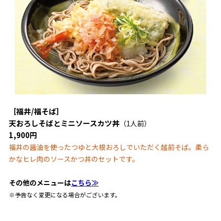
［福井/福そば］
天おろしそばとミニソースカツ丼
（1人前）
1,900円
福井の醤油を使ったつゆと大根おろしでいただく越前そば。柔ら
かなヒレ肉のソースかつ丼のセットです。
その他のメニューは
こちら≫
※予告なく変更になる場合がございます。