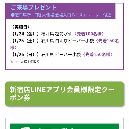
ご来場プレゼント
●配布場所：7階 大催場 会場入口 Bエスカレーター付近
〈
実施日〉
【1/24（金）】
福井県 越前水仙
〈先着100名様〉
【1/25（土）】
石川県 白えびビーバー小袋
〈先着150名
様〉
【1/26（日）】
石川県 ビーバー小袋
〈先着150名様〉
※お一人様1点限り
新宿店LINEアプリ会員様限定クー
ポン券