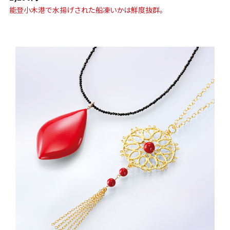
能登小木港で水揚げされた船凍いかは鮮度抜群。