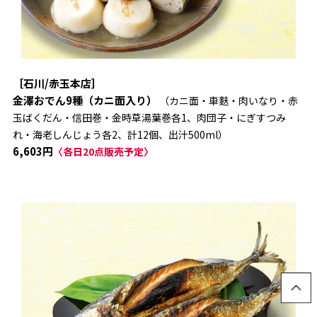
［石川/赤玉本店］
金澤おでん9種（カニ面入り）
（カニ面・車麩・肉いなり・赤
玉ばくだん・信田巻・金時草湯葉巻各1、肉団子・にぎすつみ
れ・海老しんじょう各2、計12個、出汁500ml）
6,603円
〈各日20点販売予定〉