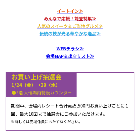
イートイン≫
みんなで応援！能登特集≫
人気のスイーツ＆ご当地グルメ≫
伝統の技が光る華やかな逸品≫
WEBチラシ≫
会場MAP＆出店リスト≫
お買い上げ抽選会
1/24（金）→29（水）
●7階 大催場内特設カウンター
期間中、会場内レシート合計
5,500円お買い上げごとに１
税込
回、最大10回まで抽選会にご参加いただけます。
※詳しくは売場係員におたずねください。