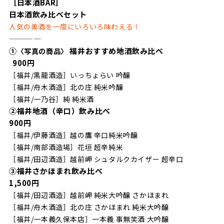
［日本酒BAR］
日本酒飲み比べセット
人気の美酒を一度にいろいろ味わえる！
————
①
福井おすすめ地酒飲み比べ
〈写真の商品〉
900円
［福井/黒龍酒造］いっちょらい 吟醸
［福井/舟木酒造］北の庄 純米吟醸
［福井/一乃谷］純 純米酒
②福井地酒（辛口）飲み比べ
900円
［福井/伊藤酒造］越の鷹 辛口純米吟醸
［福井/南部酒造場］花垣 超辛純米
［福井/田辺酒造］越前岬 シュタルクカイザー 超辛口
③福井さかほまれ飲み比べ
1,500円
［福井/田辺酒造］越前岬 純米大吟醸 さかほまれ
［福井/舟木酒造］北の庄 さかほまれ 純米大吟醸
［福井/一本義久保本店］一本義 事無笑酒 大吟醸