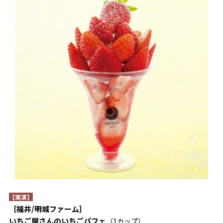
【実演】
［福井/明城ファーム］
いちご屋さんのいちごパフェ
（1カップ）