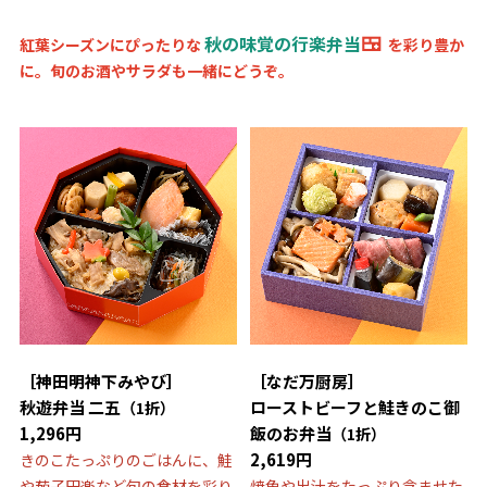
🍱
秋の味覚の行楽弁当
紅葉シーズンにぴったりな
を彩り豊か
に。旬のお酒やサラダも一緒にどうぞ。
［神田明神下みやび］
［なだ万厨房］
秋遊弁当 二五
ローストビーフと鮭きのこ御
（1折）
1,296円
飯のお弁当
（1折）
2,619円
きのこたっぷりのごはんに、鮭
や茄子田楽など旬の食材を彩り
焼魚や出汁をたっぷり含ませた