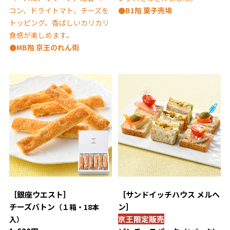
コン、ドライトマト、チーズを
●B1階 菓子売場
トッピング。香ばしいカリカリ
食感が楽しめます。
●MB階 京王のれん街
［銀座ウエスト］
［サンドイッチハウス メルヘ
チーズバトン
ン］
（１箱・18本
京王限定販売
入）