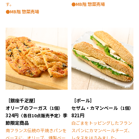
す。
●MB階 惣菜売場
●MB階 惣菜売場
［銀座千疋屋］
［ポール］
オリーブのフーガス
セザム・カマンベール
（1個）
（1個）
324円
季
821円
〈各日10点販売予定〉
節限定商品
白ごまをトッピングしたフラン
南フランス伝統の平焼きパンを
スパンにカマンベールチーズ、
ベースに、オリーブ、燻製ベー
レタスをはさみました。