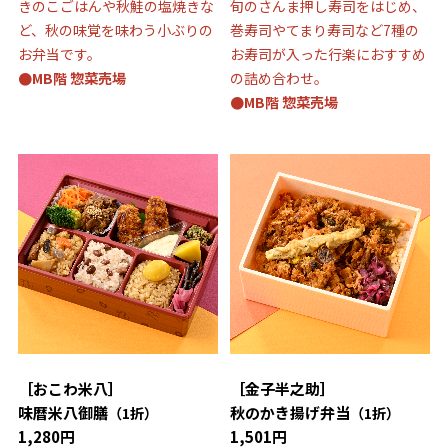
きのこごはんや秋鮭の塩焼きな
旬のさんま押し寿司をはじめ、
ど、秋の味覚を味わう小ぶりの
巻寿司やてまり寿司など7種の
お弁当です。
お寿司が入った行楽におすすめ
●MB階 惣菜売場
の詰め合わせ。
●MB階 惣菜売場
［おこわ米八］
［金子半之助］
味暦米八御膳
秋のかき揚げ弁当
（1折）
（1折）
1,280円
1,501円