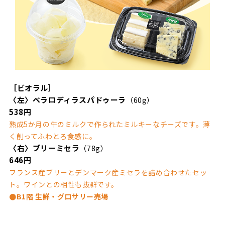
［ビオラル］
〈左〉ベラロディラスパドゥーラ
（60g）
538円
熟成5か月の牛のミルクで作られたミルキーなチーズです。薄
く削ってふわとろ食感に。
〈右〉ブリーミセラ
（78g）
646円
フランス産ブリーとデンマーク産ミセラを詰め合わせたセッ
ト。ワインとの相性も抜群です。
●B1階 生鮮・グロサリー売場