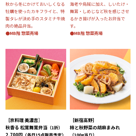
秋から冬にかけておいしくなる
海老や烏賊に加え、しいたけ・
牡蠣を使ったカキフライと、特
舞茸・しめじなど秋を感じさせ
製タレが決め手のスタミナ牛焼
るかき揚げが入ったお弁当で
肉の絶品弁当。
す。
●MB階 惣菜売場
●MB階 惣菜売場
［京料理 美濃吉
］
［新宿高野］
秋香る 松茸舞茸弁当
柿と秋野菜の胡麻まみれ
（1折）
2,700円
〈各日15点販売予定〉
（100g当り）