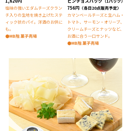
1,620円
ピンチョスパック
（1パック）
756円
塩味の強いエダムチーズクラン
〈各日20点販売予定〉
チ入りの生地を焼き上げたステ
カマンベールチーズと生ハム・
ィック状のパイ。洋酒のお供に
トマト、サーモン・オリーブ、
も。
クリームチーズとナッツなど、
●MB階 菓子売場
お酒に合う一口サンド。
●MB階 菓子売場