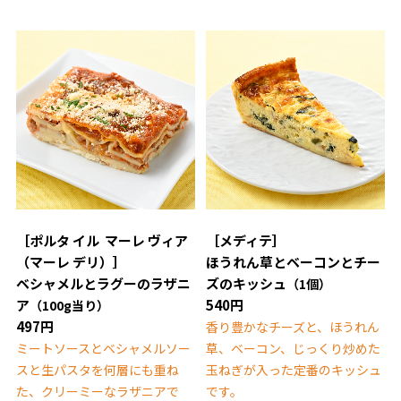
［ポルタ イル マーレ ヴィア
［メディテ］
（マーレ デリ）］
ほうれん草とベーコンとチー
ベシャメルとラグーのラザニ
ズのキッシュ
（1個）
ア
540円
（100g当り）
497円
香り豊かなチーズと、ほうれん
ミートソースとベシャメルソー
草、ベーコン、じっくり炒めた
スと生パスタを何層にも重ね
玉ねぎが入った定番のキッシュ
た、クリーミーなラザニアで
です。