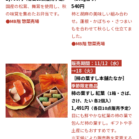
540円
国産の松茸、舞茸を使用し、秋
の味覚を集めたお弁当です。
柿と胡麻の美味しい組み合わ
●MB階 惣菜売場
せ。蓮根・かぼちゃ・さつまい
もを合わせて秋らしく仕立てま
した。
●MB階 惣菜売場
販売期間：11/12（水）
→18（火）
［柿の葉すし本舗たなか］
季節限定商品
柿の葉すし 紅葉
（1箱・さば、
さけ、たい 各2個入）
1,491円
〈各日10点販売予定〉
目にも鮮やかな紅葉の柿の葉で
包んだ柿の葉すし。ギフトや手
土産にもおすすめです。
※天候により販売数を変更する