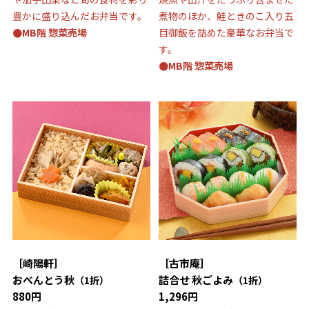
豊かに盛り込んだお弁当です。
煮物のほか、鮭ときのこ入り五
●MB階 惣菜売場
目御飯を詰めた豪華なお弁当で
す。
●MB階 惣菜売場
［崎陽軒］
［古市庵］
おべんとう秋
詰合せ 秋ごよみ
（1折）
（1折）
880円
1,296円