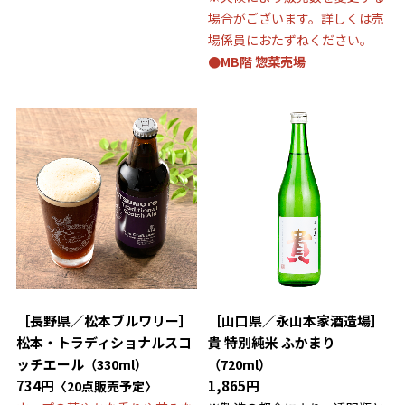
場合がございます。詳しくは売
場係員におたずねください。
●MB階 惣菜売場
［長野県／松本ブルワリー］
［山口県／永山本家酒造場］
松本・トラディショナルスコ
貴 特別純米 ふかまり
ッチエール
（330ml）
（720ml）
734円
1,865円
〈20点販売予定〉