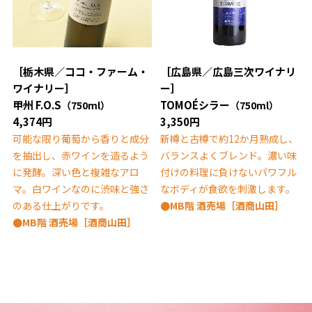
［栃木県／ココ・ファーム・
［広島県／広島三次ワイナリ
ワイナリー］
ー］
甲州 F.O.S
TOMOÉシラー
（750ml）
（750ml）
4,374円
3,350円
可能な限り葡萄から香りと成分
新樽と古樽で約12か月熟成し、
を抽出し、赤ワインを造るよう
バランスよくブレンド。濃い味
に発酵。深い色と複雑なアロ
付けの料理に負けないパワフル
マ。白ワインなのに渋味と強さ
なボディが食欲を刺激します。
のある仕上がりです。
●MB階 酒売場［酒商山田］
●MB階 酒売場［酒商山田］