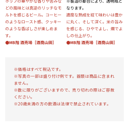
ホップの華やかな香りや苦みな
※製造の都合により、透明瓶と
どの風味とは真逆のリッチなモ
なります。
ルトを感じるビール。コーヒー
適度な熟成を経て味わいは豊か
のようなロースト感、クッキー
に丸く、そして深く。米の旨み
のような香ばしさが楽しめま
を感じる、ひやでよし、燗でよ
す。
しの仕上がり。
●MB階 酒売場［酒商山田］
●MB階 酒売場［酒商山田］
※価格はすべて税込です。
※写真の一部は盛り付け例です。器類は商品に含まれ
ません。
※数に限りがございますので、売り切れの際はご容赦
ください。
※20歳未満の方の飲酒は法律で禁止されています。