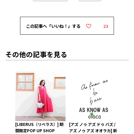
この記事へ「いいね！」する
23
その他の記事を見る
PUP
[LIBERUS（リベラス）] 期
[ヨー
[アズ ノゥ アズ ドゥ バズ /
間限定POP UP SHOP
レーベ
アズ ノゥ アズ オオラカ] 新