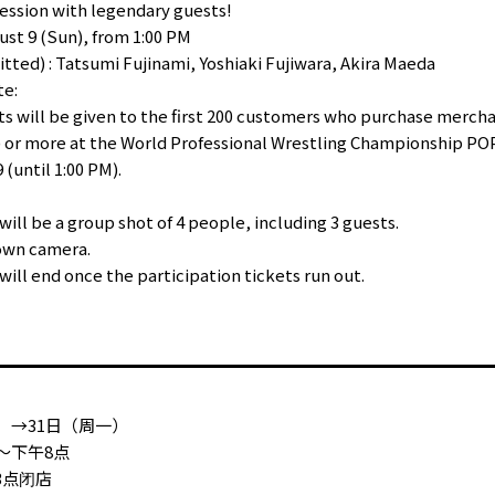
session with legendary guests!
st 9 (Sun), from 1:00 PM
tted) : Tatsumi Fujinami, Yoshiaki Fujiwara, Akira Maeda
te:
ts will be given to the first 200 customers who purchase mercha
ax) or more at the World Professional Wrestling Championship 
 (until 1:00 PM).
ill be a group shot of 4 people, including 3 guests.
 own camera.
ill end once the participation tickets run out.
）→31日（周一）
～下午8点
3点闭店