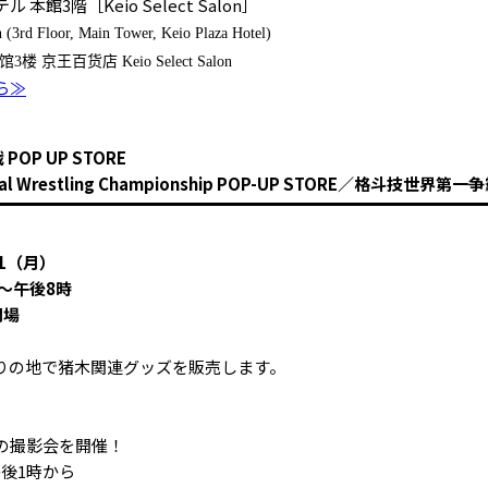
館3階［Keio Select Salon］
n (3rd Floor, Main Tower, Keio Plaza Hotel)
馆
货
3
楼
京王百
店
Keio Select
Salon
ら≫
OP UP STORE
ional Wrestling Championship POP-UP STORE／格斗技世界第
1（月）
～午後8時
閉場
りの地で猪木関連グッズを販売します。
の撮影会を開催！
午後1時から