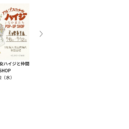
女ハイジと仲間
ハイキュー!! 頂ストア
【ハイキュー
SHOP
8/6（木） →18（火）
時指定入場
12（水）