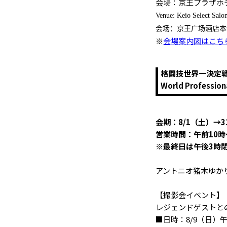
会場：京王プラザホテル 本
Venue: Keio Select Salo
场
场
会
：京王广
酒店本
※
会場案内図はこち
格闘技世界一決定戦 P
World Profess
会期：8/1（土）→3
営業時間：午前10時
※最終日は午後3時
アントニオ猪木ゆか
【撮影会イベント】
レジェンドゲストと
■日時：8/9（日）