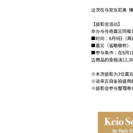
这次在与安东尼奥·
【摄影会活动】
举办与传奇嘉宾同框
■时间：8月9日（周
■嘉宾（省略敬称）
■参与条件：在8月
边商品的金额满12,
※本次摄影为3位嘉
※请来宾自备拍摄用
※摄影会参与整理券