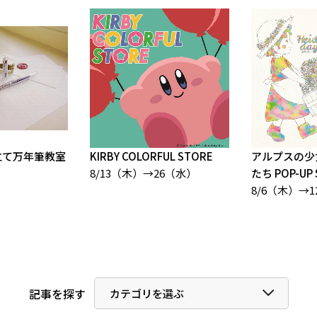
み立て万年筆教室
KIRBY COLORFUL STORE
アルプスの少
8/13（木）→26（水）
たち POP-UP 
8/6（木）→
記事を探す
カテゴリを選ぶ