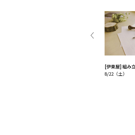
orner イベン
4階 ラウンジK イベントスケ
[伊東屋] 組
ジュール
8/22（土）
ュール]
[イベントスケジュール]