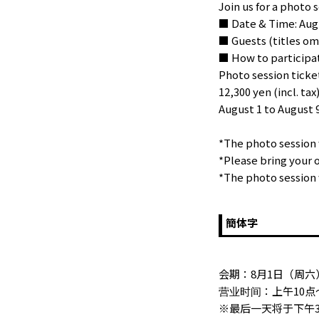
Join us for a photo 
■ Date & Time: Augu
■ Guests (titles omi
■ How to participa
Photo session ticke
12,300 yen (incl. t
August 1 to August 9
*The photo session w
*Please bring your
*The photo session w
簡体字
会期：8月1日（周六
营业时间：上午10点
※最后一天将于下午