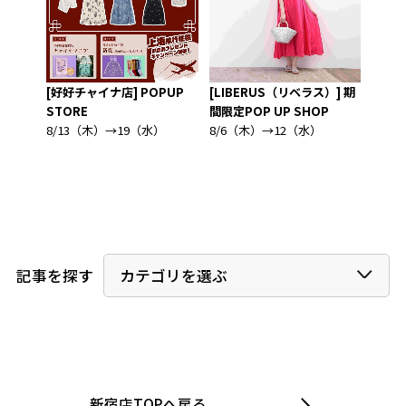
チャイナ店] POPUP
[LIBERUS（リベラス）] 期
[アズ ノゥ アズ ドゥ バ
E
間限定POP UP SHOP
アズ ノゥ アズ オオラ
3（木）→19（水）
8/6（木）→12（水）
作のご紹介
8/1（土）→31（月）
カテゴリを選ぶ
記事を探す
新宿店TOPへ戻る