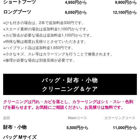
ショートブーツ
4,950円から
9,900円から
ロングブーツ
6,050円から
12,100円から
※ひも付きの場合は、2本で追加料金330円です。
※スエード素材の場合は追加料金1,100円からです。
※カビ除去が必要な場合は追加料金1,100円からです。
※特殊な靴は都度お見積りとさせていただきます。
※ハイブランド品は追加料金1,650円です。
※小さなキズ、スレ等はカラーリングを行うことで修復されます。
※修理が必要な場合は別途見積が必要です。
バッグ・財布・小物
クリーニング＆ケア
クリーニングは汚れ・カビを落とし、カラーリングはシミ・スレ・色剥
げを蘇らせます。お気軽にご相談ください。お見積りは無料です。
品目
Washコース
カラーリングコース
財布・小物
5,500円から
11,000円から
バッグ Mサイズ