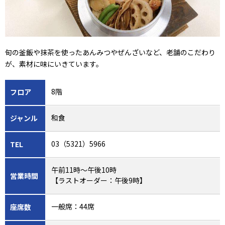
旬の釜飯や抹茶を使ったあんみつやぜんざいなど、老舗のこだわり
が、素材に味にいきています。
8階
フロア
和食
ジャンル
03（5321）5966
TEL
午前11時～午後10時
営業時間
【ラストオーダー：午後9時】
一般席：44席
座席数