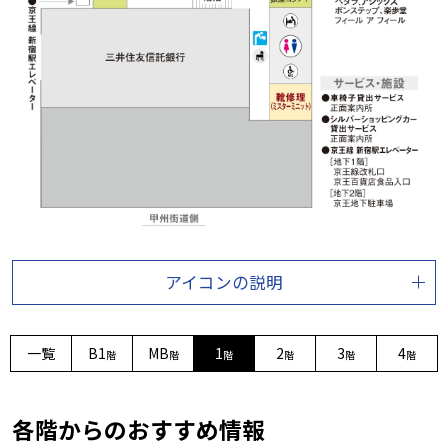
アイコンの説明
一覧
B1
MB
1
2
3
4
階
階
階
階
階
階
各階からのおすすめ情報