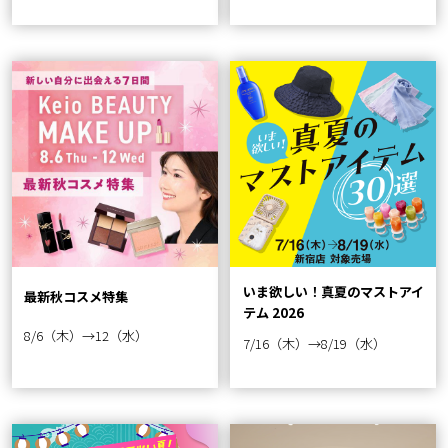
いま欲しい！真夏のマストアイ
最新秋コスメ特集
テム 2026
8/6（木）→12（水）
7/16（木）→8/19（水）