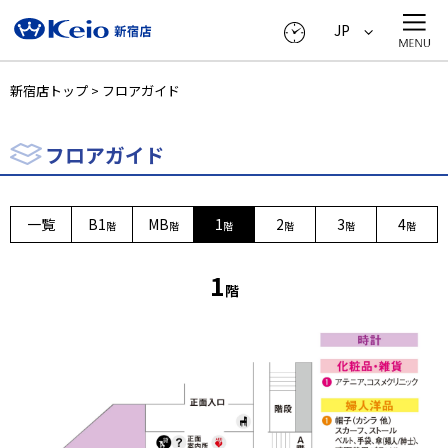
JP
新宿店トップ
>
フロアガイド
フロアガイド
一覧
B1
MB
1
2
3
4
階
階
階
階
階
階
1
階