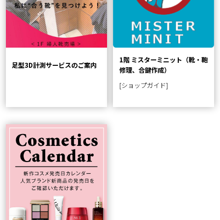
1階 ミスターミニット（靴・鞄
足型3D計測サービスのご案内
修理、合鍵作成）
[ショップガイド]